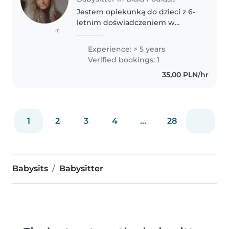
Jestem opiekunką do dzieci z 6-
letnim doświadczeniem w
(1)
opiece nad niemowlakami,
maluchami i dziećmi w wieku
Experience: > 5 years
przedszkolnym. Jestem
Verified bookings: 1
odpowiedzialna, kreatywna i
35,00 PLN/hr
przyjazna, z pasją do..
1
2
3
4
...
28
Babysits
Babysitter