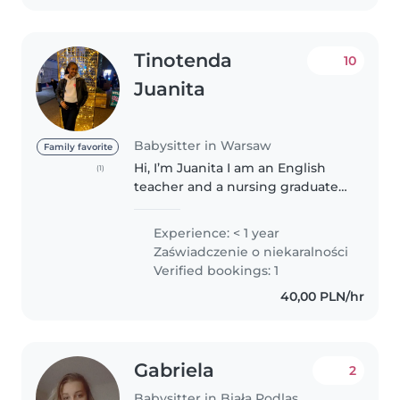
Tinotenda
10
Juanita
Babysitter in Warsaw
Family favorite
Hi, I’m Juanita I am an English
(1)
teacher and a nursing graduate,
with a strong passion for
working with children. My
Experience: < 1 year
teaching background helps me
Zaświadczenie o niekaralności
support kids in their learning
Verified bookings: 1
and..
40,00 PLN/hr
Gabriela
2
Babysitter in Biała Podlaska