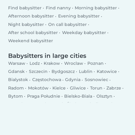
Find babysitter
Find nanny
Morning babysitter
Afternoon babysitter
Evening babysitter
Night babysitter
On call babysitter
After school babysitter
Weekday babysitter
Weekend babysitter
Babysitters in large cities
Warsaw
Lodz
Krakow
Wroclaw
Poznan
Gdansk
Szczecin
Bydgoszcz
Lublin
Katowice
Bialystok
Częstochowa
Gdynia
Sosnowiec
Radom
Mokotów
Kielce
Gliwice
Torun
Zabrze
Bytom
Praga Południe
Bielsko-Biala
Olsztyn
Rzeszów
Ursynów
Ruda Śląska
Rybnik
Wola
Bielany
Śródmieście
Tychy
Opole
Elblag
Płock
Wałbrzych
Gorzów Wielkopolski
Targówek
Włocławek