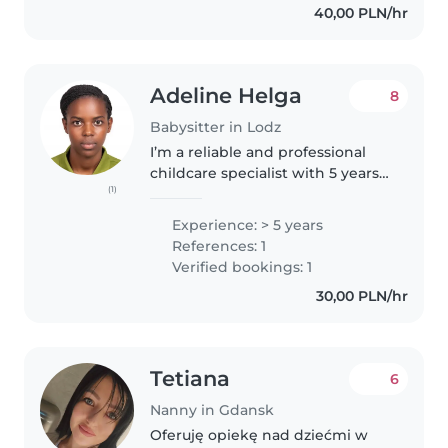
40,00 PLN/hr
Adeline Helga
8
Babysitter in Lodz
I’m a reliable and professional
childcare specialist with 5 years’
(1)
experience as a caregiver. I
provide a warm, safe, and
Experience: > 5 years
stimulating environment for
References: 1
children to learn and play. I..
Verified bookings: 1
30,00 PLN/hr
Tetiana
6
Nanny in Gdansk
Oferuję opiekę nad dziećmi w