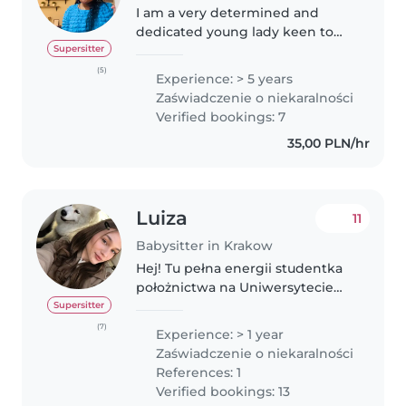
I am a very determined and
dedicated young lady keen to
impart my knowledge and skills
Supersitter
to children while also learning
(5)
Experience: > 5 years
emotional, behavioural and
Zaświadczenie o niekaralności
practical skills from them. As a
Verified bookings: 7
recently..
35,00 PLN/hr
Luiza
11
Babysitter in Krakow
Hej! Tu pełna energii studentka
położnictwa na Uniwersytecie
Jagiellońskim, która uwielbia
Supersitter
spędzać czas z dzieciakami! 🥰
(7)
Experience: > 1 year
Opieka nad najmłodszymi to nie
Zaświadczenie o niekaralności
tylko moje przyszłe zajęcie,..
References: 1
Verified bookings: 13