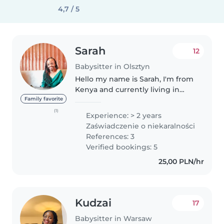
4,7 / 5
Sarah
12
Babysitter in Olsztyn
Hello my name is Sarah, I'm from
Kenya and currently living in
Olsztyn.I started babysitting
Family favorite
when I was 15. I babysitted my
(1)
Experience: > 2 years
young brother and cousins.And
Zaświadczenie o niekaralności
in Olsztyn I have babysitted..
References: 3
Verified bookings: 5
25,00 PLN/hr
Kudzai
17
Babysitter in Warsaw