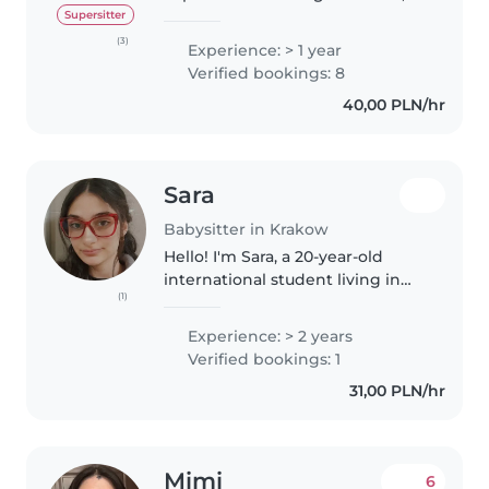
also I've provided tutoring
Supersitter
services for children from
(3)
Experience: > 1 year
preschoolers to teenage . I'm a
Verified bookings: 8
responsible, and empathetic
40,00 PLN/hr
person...
Sara
Babysitter in Krakow
Hello! I'm Sara, a 20-year-old
international student living in
(1)
Kraków. I'm a responsible,
patient, and caring person who
Experience: > 2 years
enjoys spending time with
Verified bookings: 1
children. I can help with
31,00 PLN/hr
playing,..
Mimi
6