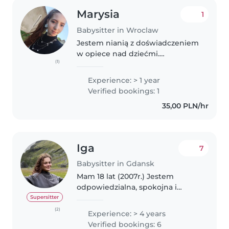
Marysia
1
Babysitter in Wroclaw
Jestem nianią z doświadczeniem
w opiece nad dziećmi.
(1)
Opiekowałam się chłopcem w
od 1 do 4 roku życia. Zajmowałam
Experience: > 1 year
się także rodzeństwem:
Verified bookings: 1
chłopcem od 3 do 7 r.ż. i
35,00 PLN/hr
dziewczynką od 6 do..
Iga
7
Babysitter in Gdansk
Mam 18 lat (2007r.) Jestem
odpowiedzialna, spokojna i
zorganizowana. Od około 6 lat
Supersitter
pracowałam dorywczo sprawując
(2)
Experience: > 4 years
opiekę na dziećmi w wieku
Verified bookings: 6