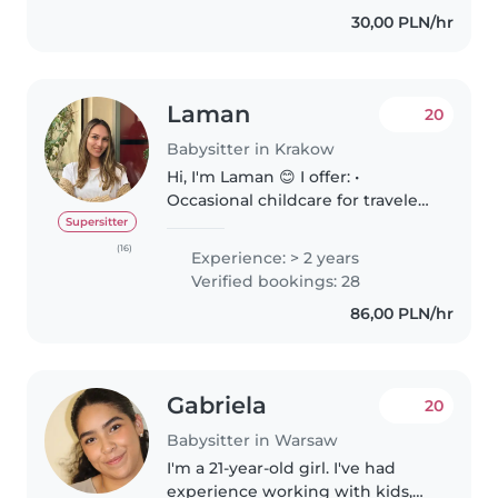
przedszkolnym oraz
30,00 PLN/hr
niemowlęcym, regularnie..
Laman
20
Babysitter in Krakow
Hi, I'm Laman 😊 I offer: •
Occasional childcare for travelers
visiting Kraków ✈️ (€21/hour) •
Supersitter
Private lessons for school
(16)
Experience: > 2 years
students 📚➕, especially in
Verified bookings: 28
Mathematics • For toddlers and..
86,00 PLN/hr
Gabriela
20
Babysitter in Warsaw
I'm a 21-year-old girl. I've had
experience working with kids,