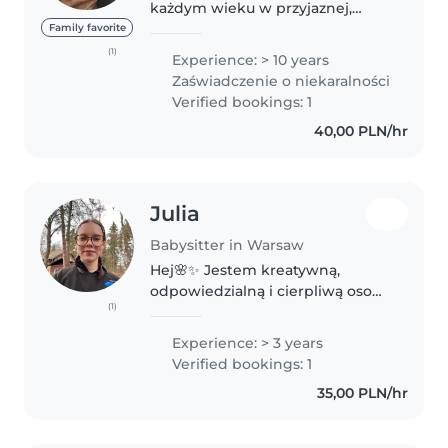
każdym wieku w przyjaznej,
spokojnej i czystej atmosferze.
Family favorite
Mogę przyjmować dzieci u siebie
(1)
Experience: > 10 years
w komfortowym mieszkaniu lub,
Zaświadczenie o niekaralności
w razie potrzeby, dojechać
Verified bookings: 1
samochodem. Jestem..
40,00 PLN/hr
Julia
Babysitter in Warsaw
Hej🌸✨ Jestem kreatywną,
odpowiedzialną i cierpliwą osobą
(1)
z dużą pasją do pracy z dziećmi.
Przez 3 lata opiekowałam się
Experience: > 3 years
trójką dzieci w wieku 5, 2 i 1 roku.
Verified bookings: 1
Obecnie studiuję na uczelni..
35,00 PLN/hr