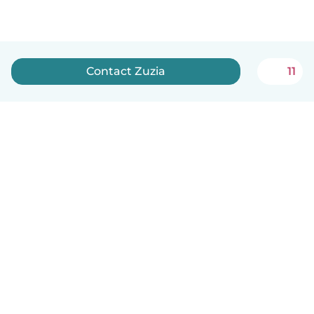
Contact Zuzia
11
English
How it works
Help
Terms & Privacy
Pricing
Company details
Babysits for Work
Community standards