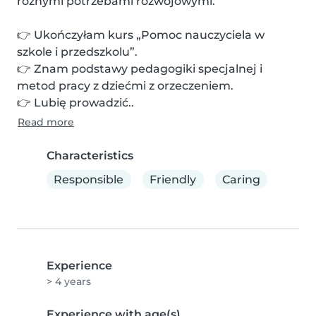
różnymi potrzebami rozwojowymi.

👉 Ukończyłam kurs „Pomoc nauczyciela w 
szkole i przedszkolu”.

👉 Znam podstawy pedagogiki specjalnej i 
metod pracy z dziećmi z orzeczeniem.

👉 Lubię prowadzić..
Read more
Characteristics
Responsible
Friendly
Caring
Experience
> 4 years
Experience with age(s)