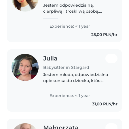
Jestem odpowiedzialną,
cierpliwą i troskliwą osobą.
Posiadam certyfikat pierwszej
pomocy, co daje dodatkową
Experience: < 1 year
pewność w opiece nad dziećmi.
25,00 PLN/hr
Chętnie pomogę w gotowaniu,
odrabianiu zadań..
Julia
Babysitter in Stargard
Jestem młoda, odpowiedzialna
opiekunka do dziecka, która
kocha spędzać czas z dziećmi.
Studiuję pedagogikę o
Experience: < 1 year
specjalizacji resocjalizacja i
31,00 PLN/hr
socjoterapia, więc mam wiedzę
na temat rozwoju..
Małgorzata