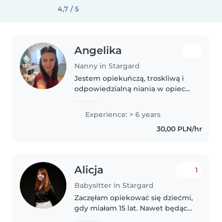
4,7 / 5
Angelika
Nanny in Stargard
Jestem opiekuńczą, troskliwą i
odpowiedzialną niania w opiece
nad dziećmi w różnym wieku -
od niemowląt po nastolatków.
Experience: > 6 years
Jestem utalentowana w
30,00 PLN/hr
rysowaniu, czytaniu, muzyce i
grach, co..
Alicja
1
Babysitter in Stargard
Zaczęłam opiekować się dziećmi,
gdy miałam 15 lat. Nawet będąc
młodsza to pilnowałam