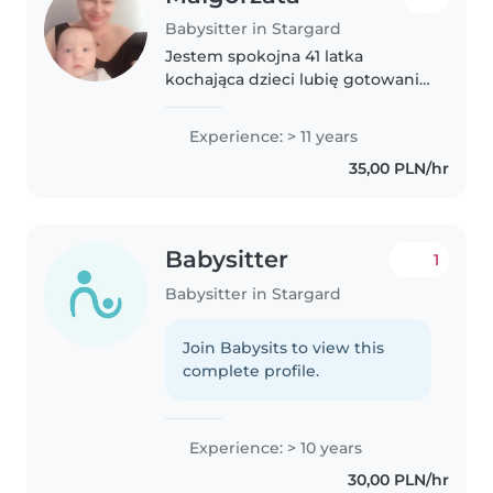
Babysitter in Stargard
Jestem spokojna 41 latka
kochająca dzieci lubię gotowanie
i spędzanie czasu z dziećmi .
Ponieważ moje już dorosły
Experience: > 11 years
chciała bym moc pomagać
35,00 PLN/hr
innym rodzica
Babysitter
1
Babysitter in Stargard
Join Babysits to view this
complete profile.
Experience: > 10 years
30,00 PLN/hr