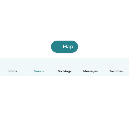
Map
Home
Search
Bookings
Messages
Favorites
English
How it works
Help
Terms & Privacy
Pricing