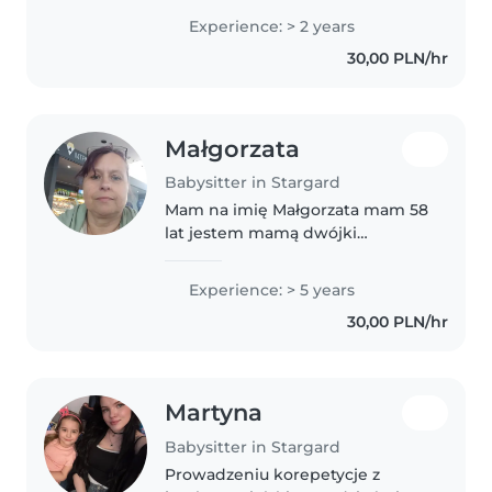
kuzynostwo oraz rodzeństwo.
Experience: > 2 years
Aktualnie jestem po kursach
30,00 PLN/hr
wychowawczych i pierwszej
pomocy. Jestem..
Małgorzata
Babysitter in Stargard
Mam na imię Małgorzata mam 58
lat jestem mamą dwójki
dorosłych dzieci I babcią dwóch
wnuczek w wieku szkolnym
Experience: > 5 years
uwielbiam dzieci,jestem
30,00 PLN/hr
spokojna bez nałogów
Martyna
Babysitter in Stargard
Prowadzeniu korepetycje z