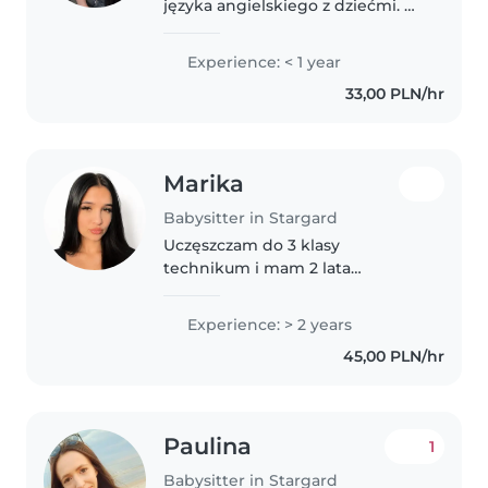
języka angielskiego z dziećmi. W
szkole prowadziłam warsztaty z
animacji. W szkole również uczę
Experience: < 1 year
się psychologii. Z tych miejsc
33,00 PLN/hr
wyciągnęłam doświadczenie w..
Marika
Babysitter in Stargard
Uczęszczam do 3 klasy
technikum i mam 2 lata
doświadczenia w opiece nad
dziećmi. Pracowałam z
Experience: > 2 years
przedszkolakami, uczniami
45,00 PLN/hr
szkoły podstawowej i
nastolatkami. Jestem
odpowiedzialna, zabawna..
Paulina
1
Babysitter in Stargard