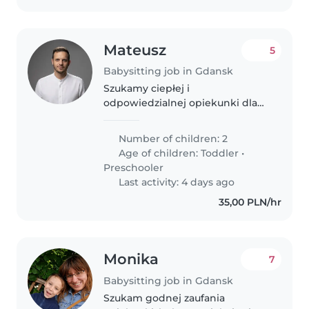
Mateusz
5
Babysitting job in Gdansk
Szukamy ciepłej i
odpowiedzialnej opiekunki dla
naszych dwóch chłopców – 1.5
roku i 3 lata . Mile widziana osoba
Number of children: 2
z naszymi znajomościami
Age of children:
Toddler
•
hiszpańsko-polskimi i
Preschooler
komfortem z obecnością..
Last activity: 4 days ago
35,00 PLN/hr
Monika
7
Babysitting job in Gdansk
Szukam godnej zaufania