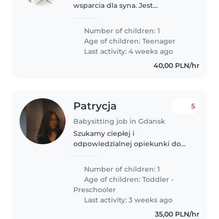
wsparcia dla syna. Jest
samodzielny w grę wchodziłoby
tylko rzucenie okiem
Number of children: 1
ewentualnie spacer czy gra
Age of children:
Teenager
planszówka
Last activity: 4 weeks ago
40,00 PLN/hr
Patrycja
5
Babysitting job in Gdansk
Szukamy ciepłej i
odpowiedzialnej opiekunki do
naszej prawie 3-letniej córeczki.
Mała ma mnóstwo energii i
Number of children: 1
uwielbia zabawy pełne
Age of children:
Toddler
•
pomysłowości – świetnie by było,
Preschooler
gdybyś umiała ją zainteresować...
Last activity: 3 weeks ago
35,00 PLN/hr