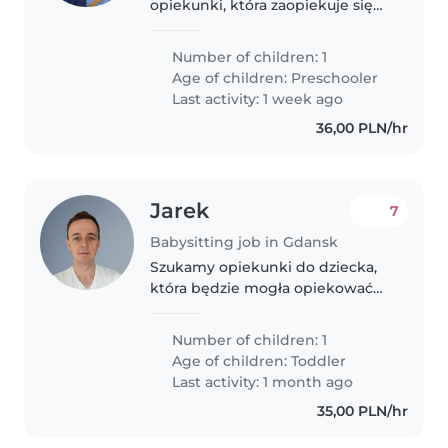
opiekunki, która zaopiekuje się
moim 4 latkiem. Synek lubi
uwagę ale również jest
Number of children: 1
samodzielny. Nie przeszkadza mi
Age of children:
Preschooler
towarzystwo dodatkowych
Last activity: 1 week ago
dzieci jeśli niania..
36,00 PLN/hr
Jarek
7
Babysitting job in Gdansk
Szukamy opiekunki do dziecka,
która będzie mogła opiekować
się naszym 3-letnim, ciekawym i
aktywnym synem. Nasz maluch
Number of children: 1
uwielbia bawić się i odkrywać
Age of children:
Toddler
nowe rzeczy. Zostawiamy
Last activity: 1 month ago
jedzenie,..
35,00 PLN/hr