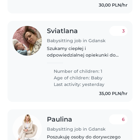
30,00 PLN/hr
Sviatlana
3
Babysitting job in Gdansk
Szukamy ciepłej i
odpowiedzialnej opiekunki do
naszej 3-miesięcznej córeczki .
Mile widziana osoba, która nie
Number of children: 1
boi się pomocy w codziennych
Age of children:
Baby
obowiązkach. Mile widziana
Last activity: yesterday
znajomość rosyjskiego...
35,00 PLN/hr
Paulina
6
Babysitting job in Gdansk
Poszukuję osoby do dorywczego