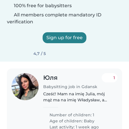
100% free for babysitters
All members complete mandatory ID
verification
Sign up for free
4,7 / 5
Юля
1
Babysitting job in Gdansk
Cześć! Mam na imię Julia, mój
mąż ma na imię Władysław, a
nasza córeczka Adel ma 6
miesięcy. Szukamy osoby, która
Number of children: 1
zaopiekuje się naszą córeczką i
Age of children:
Baby
stanie się dla niej nie tylko
Last activity: 1 week ago