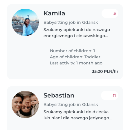
Kamila
5
Babysitting job in Gdansk
Szukamy opiekunki do naszego
energicznego i ciekawskiego
roczniaka. Nasze dziecko nosi
soczewkę na jednym oczku,
Number of children: 1
dlatego ważne jest, abyś miała
Age of children:
Toddler
szczególną uwagę czy wszystko
Last activity: 1 month ago
w porządku..
35,00 PLN/hr
Sebastian
11
Babysitting job in Gdansk
Szukamy opiekunki do dziecka
lub niani dla naszego jedynego
dziecka, które jest ciekawym,
spokojnym i inteligentnym