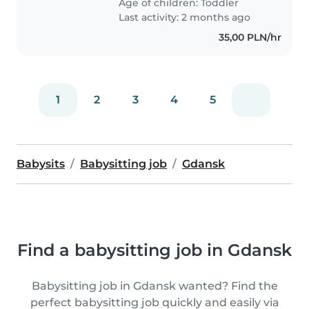
Age of children:
Toddler
poznawać świat. Szukam kogoś,
Last activity: 2 months ago
kto..
35,00 PLN/hr
1
2
3
4
5
Babysits
Babysitting job
Gdansk
Find a babysitting job in Gdansk
Babysitting job in Gdansk wanted? Find the
perfect babysitting job quickly and easily via