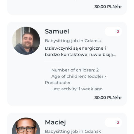
opiekunką,..
30,00 PLN/hr
Samuel
2
Babysitting job in Gdansk
Dziewczynki są energiczne i
bardzo kontaktowe i uwielbiają
się bawić ale siedzenie przy
telewizorze staramy się
Number of children: 2
ograniczyć 😂
Age of children:
Toddler
•
Preschooler
Last activity: 1 week ago
30,00 PLN/hr
Maciej
2
Babysitting job in Gdansk