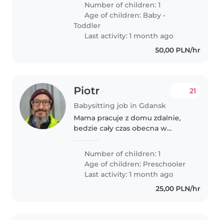
Number of children: 1
maluchem. Nasz maluch jest w
Age of children:
Baby
•
wieku niemowląt i
Toddler
przedszkolaka. Szukamy..
Last activity: 1 month ago
50,00 PLN/hr
Piotr
21
Babysitting job in Gdansk
Mama pracuje z domu zdalnie,
bedzie cały czas obecna w
mieszkaniu. Opiekunka jest
potrzebna żeby dziecko
Number of children: 1
przypilnowac, pobawic sie
Age of children:
Preschooler
troche, zeby nieprzeszkadzało w
Last activity: 1 month ago
pracy. Dziecko lubi..
25,00 PLN/hr