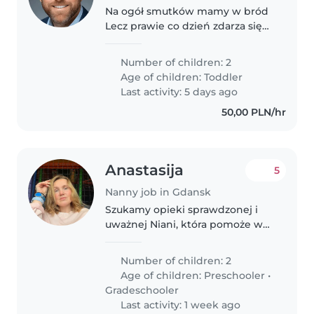
Na ogół smutków mamy w bród
Lecz prawie co dzień zdarza się
cud Coś śmiesznego coś takiego
O czym długo opowiada potem
Number of children: 2
lud
Age of children:
Toddler
Last activity: 5 days ago
50,00 PLN/hr
Anastasija
5
Nanny job in Gdansk
Szukamy opieki sprawdzonej i
uważnej Niani, która pomoże w
wychowaniu dwojga
energicznych, wysportowanych i
Number of children: 2
inteligentnych dzieci. Mile
Age of children:
Preschooler
•
widziana znajomość języka
Gradeschooler
polskiego oraz doświadczenie..
Last activity: 1 week ago