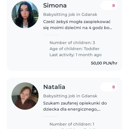
Simona
8
Babysitting job in Gdansk
Cześć żebyś mogła zaopiekować
się moimi dziećmi na 4 godz bo
muszę jechać do szpitala do
mamy a nie mam kogo zostawić
Number of children: 3
Age of children:
Toddler
Last activity: 1 month ago
50,00 PLN/hr
Natalia
8
Babysitting job in Gdansk
Szukam zaufanej opiekunki do
dziecka dla energicznego,
przyjaznego i czułego malucha.
Synek to 19 miesięczny chłopiec,
Number of children: 1
który uwielbia bawić się i