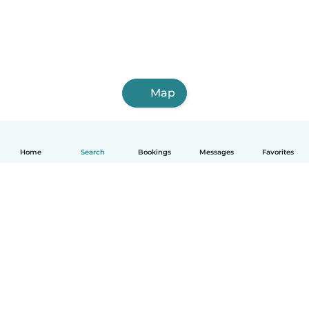
Map
Home
Search
Bookings
Messages
Favorites
English
How it works
Help
Terms & Privacy
Pricing