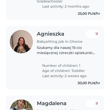
Gradeschooler
wychodzi środa..
Last activity: 2 months ago
25,00 PLN/hr
Agnieszka
11
Babysitting job in Gliwice
Szukamy dla naszej 15-cio
miesięcznej córeczki opiekunki
na pełny wymiar. Szukamy
kogoś, kto ma doświadczenie z
Number of children: 1
małymi dziećmi i ich pielęgnacją,
Age of children:
Toddler
gdyby miał również
Last activity: 2 weeks ago
doświadczenie z..
30,00 PLN/hr
Magdalena
9