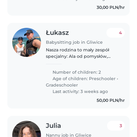
30,00 PLN/hr
Łukasz
4
Babysitting job in Gliwice
Nasza rodzina to mały zespół
specjalny: Ala od pomysłów,
Paulinka od śmiechu, a rodzice
od ogarniania chaosu. Szukamy
Number of children: 2
kogoś, kto dołączy do tej
Age of children:
Preschooler
•
przygody.
Gradeschooler
Last activity: 3 weeks ago
50,00 PLN/hr
Julia
3
Nanny job in Gliwice