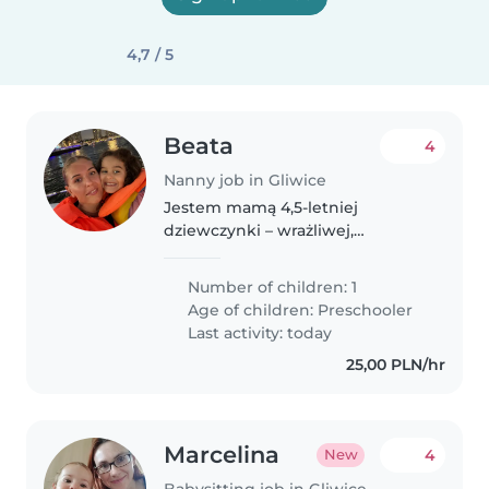
4,7 / 5
Beata
4
Nanny job in Gliwice
Jestem mamą 4,5-letniej
dziewczynki – wrażliwej,
kontaktowej i bardzo bystrej.
Moja córka lubi zabawę,
Number of children: 1
rozmowy i potrzebuje osoby,
Age of children:
Preschooler
przy której będzie czuła się
Last activity: today
bezpiecznie i spokojnie...
25,00 PLN/hr
Marcelina
4
New
Babysitting job in Gliwice