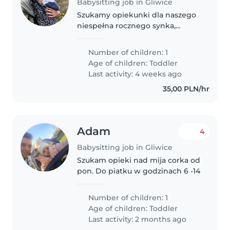
Babysitting job in Gliwice
Szukamy opiekunki dla naszego
niespełna rocznego synka,
pełnego energii i ciekawskiego
świata. Nasz syn uwielbia bawić
Number of children: 1
się i poznawać nowe rzeczy oraz
Age of children:
Toddler
przebywać na dworze. Syn jest..
Last activity: 4 weeks ago
35,00 PLN/hr
Adam
4
Babysitting job in Gliwice
Szukam opieki nad mija corka od
pon. Do piatku w godzinach 6 -14
Number of children: 1
Age of children:
Toddler
Last activity: 2 months ago