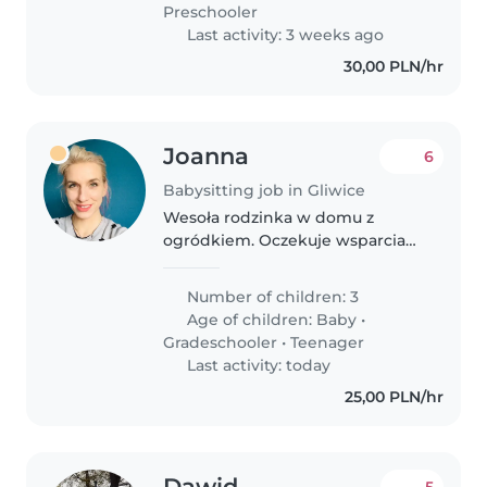
Preschooler
Last activity: 3 weeks ago
30,00 PLN/hr
Joanna
6
Babysitting job in Gliwice
Wesoła rodzinka w domu z
ogródkiem. Oczekuje wsparcia
przy niemowlaku. Same
ciekawskie świata dzieci które
Number of children: 3
chętnie poznają jakaś miłą ciocie
Age of children:
Baby
•
do opieki nad sobą w czasie gdy
Gradeschooler
•
Teenager
rodzina..
Last activity: today
25,00 PLN/hr
Dawid
5