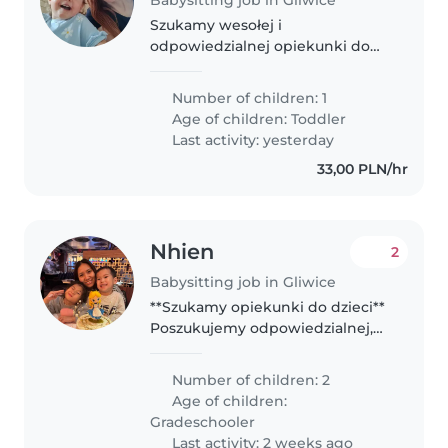
Szukamy wesołej i
odpowiedzialnej opiekunki do
naszego figlarnego malucha.
Mile widziana gotowość do
Number of children: 1
pomocy w codziennych
Age of children:
Toddler
obowiązkach domowych.
Last activity: yesterday
Kontakt mile widziany!
33,00 PLN/hr
Nhien
2
Babysitting job in Gliwice
**Szukamy opiekunki do dzieci**
Poszukujemy odpowiedzialnej,
ciepłej i troskliwej osoby do
opieki nad naszymi dziećmi.
Number of children: 2
**Godziny pracy:** *
Age of children:
**Poniedziałek – Czwartek:**
Gradeschooler
16:00–20:00..
Last activity: 2 weeks ago