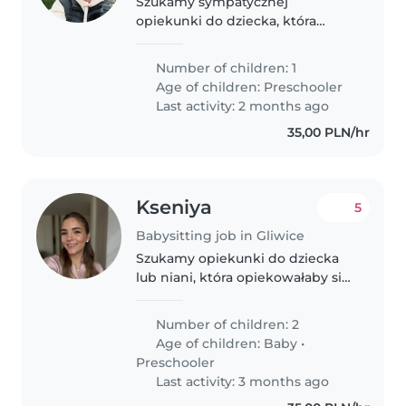
Szukamy sympatycznej
opiekunki do dziecka, która
pomogłaby naszemu 6 letniemu
synkowi z odrabianiem zadań
Number of children: 1
domowych. Nasz maluch to
Age of children:
Preschooler
przyjazny, gadanliwy i zabawny
Last activity: 2 months ago
chłopczyk, który uwielbia..
35,00 PLN/hr
Kseniya
5
Babysitting job in Gliwice
Szukamy opiekunki do dziecka
lub niani, która opiekowałaby się
naszymi dwoma dziećmi –
malutkim niemowlęciem i
Number of children: 2
energicznym przedszkolakiem.
Age of children:
Baby
•
Nasze dzieci są przyjazne,
Preschooler
figlarne i pełne..
Last activity: 3 months ago