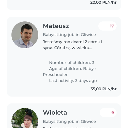
20,00 PLN/hr
Mateusz
17
Babysitting job in Gliwice
Jesteśmy rodzicami 2 córek i
syna. Córki są w wieku
przedszkolnym, syn jest
noworodkiem. Oboje pracujemy
Number of children: 3
zawodowo, często wiąże się to z
Age of children:
Baby
•
wyjazdami oraz nienormowanym
Preschooler
czasem pracy dlatego..
Last activity: 3 days ago
35,00 PLN/hr
Wioleta
9
Babysitting job in Gliwice