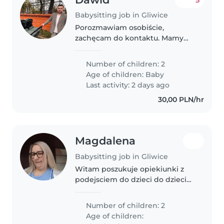
Babysitting job in Gliwice
Porozmawiam osobiście,
zachęcam do kontaktu. Mamy
dwoje 6 tygodniowych
bliźniaków.
Number of children: 2
Age of children:
Baby
Last activity: 2 days ago
30,00 PLN/hr
Magdalena
Babysitting job in Gliwice
Witam poszukuje opiekiunki z
podejsciem do dzieci do dzieci
chodzi glownie o ranne
szykowanie do szkoly i
Number of children: 2
odprowadzenie ( okolo 6 razy)
Age of children:
oraz dwa razy w miesiącu zawsze