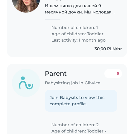
Ищем няню для нашей 9-
месячной дочки. Мы молодая
семья из Беларуси и работаем
из дома. Ищем доброго,
Number of children: 1
заботливого человека, который
Age of children:
Toddler
любит проводить время с
Last activity: 1 month ago
детьми и сможет заботиться..
30,00 PLN/hr
Parent
6
Babysitting job in Gliwice
Join Babysits to view this
complete profile.
Number of children: 2
Age of children:
Toddler
•