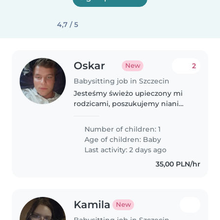
4,7 / 5
Oskar
2
New
Babysitting job in Szczecin
Jesteśmy świeżo upieczony mi
rodzicami, poszukujemy niani
dorywczo dla naszej małej 3
miesięcznej Antoniny.
Number of children: 1
Age of children:
Baby
Last activity: 2 days ago
35,00 PLN/hr
Kamila
New
Babysitting job in Szczecin