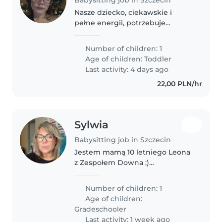
Nasze dziecko, ciekawskie i
pełne energii, potrzebuje
opiekunki do swojego
codziennego pobytu.
Number of children: 1
Poszukujemy ciepłej i cierpliwej
Age of children:
Toddler
opiekunki, która potrafi gotować
Last activity: 4 days ago
i pomagać w domu. Mile..
22,00 PLN/hr
Sylwia
Babysitting job in Szczecin
Jestem mamą 10 letniego Leona
z Zespołem Downa ;)
Potrzebujemy do opieki w czasie
wakacji kiedy jesteśmy w pracy .
Number of children: 1
raszam do kontaktu ;)
Age of children:
Gradeschooler
Last activity: 1 week ago