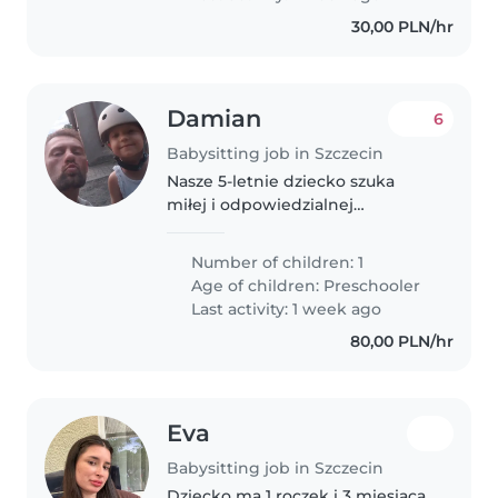
30,00 PLN/hr
Damian
6
Babysitting job in Szczecin
Nasze 5-letnie dziecko szuka
miłej i odpowiedzialnej
Opiekunki do dziecka.
Potrzebujemy kogoś, kto poradzi
Number of children: 1
sobie z inteligentnym i
Age of children:
Preschooler
spokojnym maluchem.
Last activity: 1 week ago
Doświadczenie mile widziane,..
80,00 PLN/hr
Eva
Babysitting job in Szczecin
Dziecko ma 1 roczek i 3 miesiąca