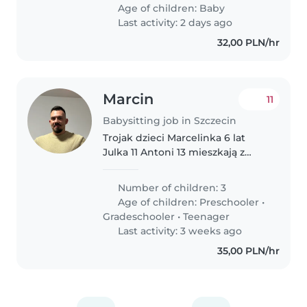
godziny, a w przyszłości –
Age of children:
Baby
stopniowe przejście na pełny
Last activity: 2 days ago
etat (bliżej..
32,00 PLN/hr
Marcin
11
Babysitting job in Szczecin
Trojak dzieci Marcelinka 6 lat
Julka 11 Antoni 13 mieszkają z
mamą Elwira Rodzice po
rozwodzie
Number of children: 3
Age of children:
Preschooler
•
Gradeschooler
•
Teenager
Last activity: 3 weeks ago
35,00 PLN/hr