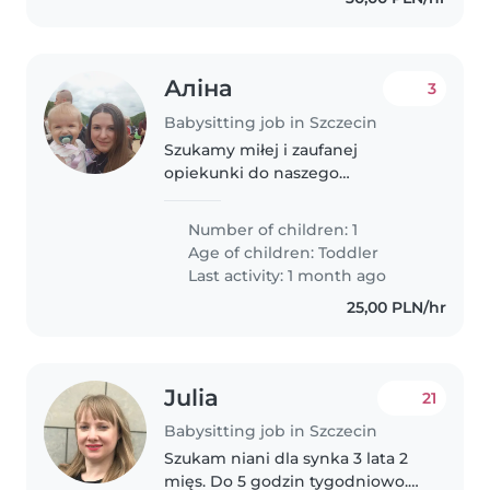
Аліна
3
Babysitting job in Szczecin
Szukamy miłej i zaufanej
opiekunki do naszego
energicznego, ciekawskiego i
zabawnego dziecka jaki ma 14
Number of children: 1
miesięcy. Nasz maluch uwielbia
Age of children:
Toddler
zabawę i odkrywanie świata,
Last activity: 1 month ago
dlatego chcielibyśmy..
25,00 PLN/hr
Julia
21
Babysitting job in Szczecin
Szukam niani dla synka 3 lata 2
mięs. Do 5 godzin tygodniowo.