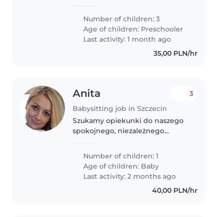
odpowiedzialnej niani, która
ciekawie potrafi zorganizować
Number of children: 3
dzieciom czas.
Age of children:
Preschooler
Last activity: 1 month ago
35,00 PLN/hr
Anita
3
Babysitting job in Szczecin
Szukamy opiekunki do naszego
spokojnego, niezależnego
malucha. Nasz czuły chłopiec
potrzebuje troskliwej i cierpliwej
Number of children: 1
osoby, która będzie mogła
Age of children:
Baby
zadbać o niego w naszym domu.
Last activity: 2 months ago
Opiekunka..
40,00 PLN/hr