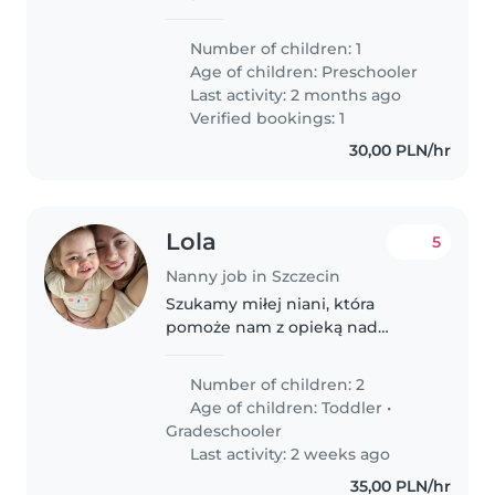
😀 Dziecko aktywne, energiczne,
lubi ksiazki, sensoryczne zabawy,
Number of children: 1
puzzle, ukladanki. Zapraszam do
Age of children:
Preschooler
kontaktu w celu umówienia..
Last activity: 2 months ago
Verified bookings: 1
30,00 PLN/hr
Lola
5
Nanny job in Szczecin
Szukamy miłej niani, która
pomoże nam z opieką nad
naszymi dwójką dzieci – 1.5 i 8-
letnia . Nasze dzieci są
Number of children: 2
ciekawskie, twórcze i spokojne.
Age of children:
Toddler
•
Oczekujemy od niani pomocy w
Gradeschooler
odrabianiu..
Last activity: 2 weeks ago
35,00 PLN/hr