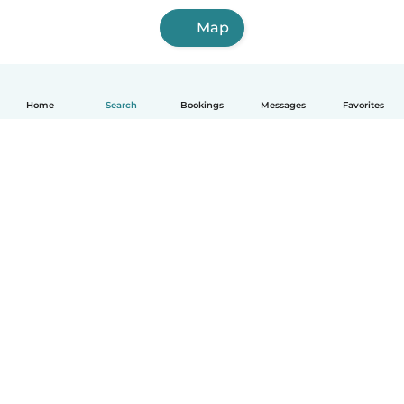
Map
Home
Search
Bookings
Messages
Favorites
English
How it works
Help
Terms & Privacy
Pricing
Company details
Babysits for Work
Community standards