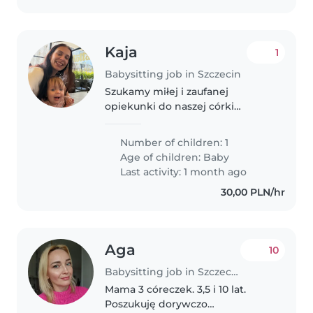
Kaja
1
Babysitting job in Szczecin
Szukamy miłej i zaufanej
opiekunki do naszej córki
(aktualnie ma 7 miesięcy), która
będzie chciała zostać z nami na
Number of children: 1
dłużej :)
Age of children:
Baby
Last activity: 1 month ago
30,00 PLN/hr
Aga
10
Babysitting job in Szczecin
Mama 3 córeczek. 3,5 i 10 lat.
Poszukuję dorywczo