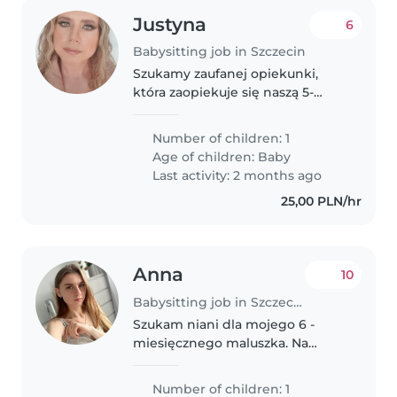
Justyna
6
Babysitting job in Szczecin
Szukamy zaufanej opiekunki,
która zaopiekuje się naszą 5-
miesięczną córeczką. Praca od
poniedziałku do piątku, wachlarz
Number of children: 1
godzinowy od 8:00 do 17:00.
Age of children:
Baby
Godziny pracy uzgadniam
Last activity: 2 months ago
tydzień..
25,00 PLN/hr
Anna
10
Babysitting job in Szczecin
Szukam niani dla mojego 6 -
miesięcznego maluszka. Na
początku potrzebowalibyśmy
pomocy 3 razy w tygodniu po 3–4
Number of children: 1