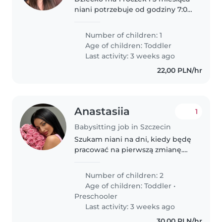
niani potrzebuje od godziny 7:00
może trochę wcześniej np od
6:50 do 12:15
Number of children: 1
Age of children:
Toddler
Last activity: 3 weeks ago
22,00 PLN/hr
Anastasiia
1
Babysitting job in Szczecin
Szukam niani na dni, kiedy będę
pracować na pierwszą zmianę.
Potrzebuję, aby przychodziła o
4:50, ponieważ o 5:20 mam
Number of children: 2
autobus pracowniczy. Mam
Age of children:
Toddler
•
dwoje dzieci. Syn ma 4 lata i
Preschooler
trzeba..
Last activity: 3 weeks ago
30,00 PLN/hr