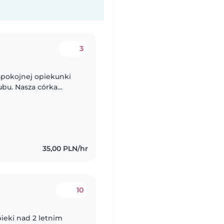
3
 spokojnej opiekunki
bu. Nasza córka
ąca. Zależy nam, aby
35,00 PLN/hr
10
ieki nad 2 letnim