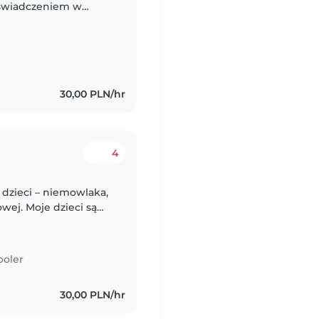
oświadczeniem w
ku. Praca od zaraz.
30,00 PLN/hr
4
dzieci – niemowlaka,
wej. Moje dzieci są
gentne. Chcę znaleźć
ooler
30,00 PLN/hr