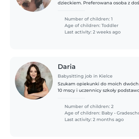
dzieckiem. Preferowana osoba z d
opiece nad dziećmi w podobnym wie
Wymagania: - osoba niepaląca..
Number of children: 1
Age of children:
Toddler
Last activity: 2 weeks ago
Daria
Babysitting job in Kielce
Szukam opiekunki do moich dwóch 
10 mscy i uczennicy szkoły podstawo
energiczne, ciekawe świata i inteli
kogoś, kto jest..
Number of children: 2
Age of children:
Baby
•
Gradesch
Last activity: 2 months ago