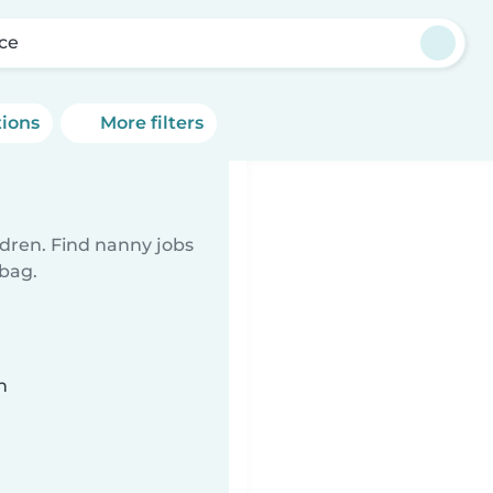
lce
tions
More filters
ldren. Find nanny jobs
 bag.
n