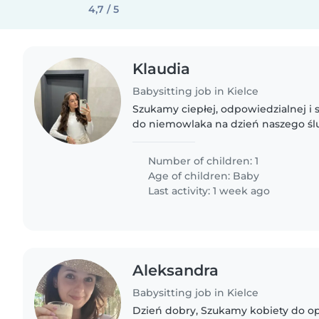
4,7 / 5
Klaudia
Babysitting job in Kielce
Szukamy ciepłej, odpowiedzialnej i
do niemowlaka na dzień naszego ślu
będzie miała wtedy prawie 6,5 miesi
opiekunka zajmowała..
Number of children: 1
Age of children:
Baby
Last activity: 1 week ago
Aleksandra
Babysitting job in Kielce
Dzień dobry, Szukamy kobiety do op