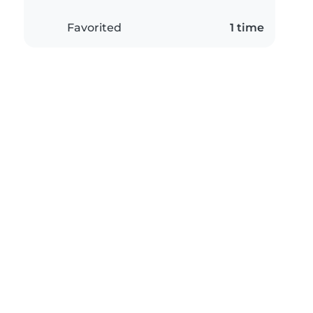
Favorited
1 time