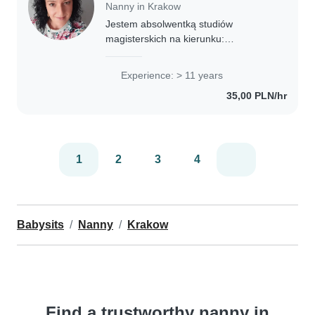
Nanny in Krakow
Jestem absolwentką studiów
magisterskich na kierunku:
pedagogika społeczno- opiekuńcza.
Uwielbiam pracę z dziećmi ( pracę dla
Experience: > 11 years
mnie to raczej przyjemność).
35,00 PLN/hr
Posiadam doświadczenie w..
1
2
3
4
Babysits
Nanny
Krakow
Find a trustworthy nanny in