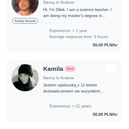
Nanny in Krakow
Hi, I'm Dilek. I am a science teacher. I
am doing my master's degree in
Poland. I'm an athlete, a teacher, a
Family favorite
scientist and a dedicated healthy
Experience: < 1 year
eater. I love children very much and..
Average response time: 5 hours
50,00 PLN/hr
Kamila
New
Nanny in Krakow
Jestem opiekunką z 11-letnim
doświadczeniem we wszystkich
grupach wiekowych, od niemowląt po
nastolatków. Posiadam wykształcenie
Experience: > 11 years
z zakresu żywienia oraz umiejętności
50,00 PLN/hr
artystyczne i..