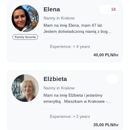
Elena
16
Nanny in Krakow
Mam na imię Elena, mam 47 lat.
Jestem doświadczoną nianią z bogatą
wiedzą i umiejętnościami, które
Family favorite
pozwalają mi ewnić waszym dzieciom
Experience: > 4 years
bezpieczną i stymulującą opiekę.
40,00 PLN/hr
Mówię biegle..
Elżbieta
Nanny in Krakow
Mam na imię Elżbieta i jesteśmy
emerytką . Mieszkam w Krakowie -
Lagiewniki . Mam ponad dwu letnie
doświadczenie w opiece nad dwoma
Experience: > 2 years
chłopcami 1,5 -5. Uwielbiam pracę z
35,00 PLN/hr
Dziećmi i jestem..