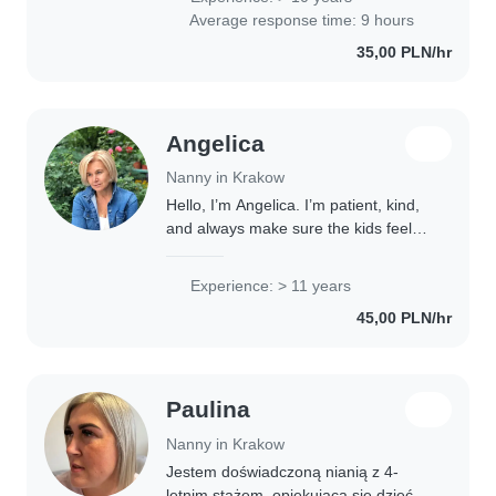
przedszkolny. Mogę zaoferować
Average response time: 9 hours
Państwu profesjonalną..
35,00 PLN/hr
Angelica
Nanny in Krakow
Hello, I’m Angelica. I’m patient, kind,
and always make sure the kids feel
safe and comfortable. I enjoy keeping
them busy with fun activities and
Experience: > 11 years
helping out with homework
45,00 PLN/hr
whenever..
Paulina
Nanny in Krakow
Jestem doświadczoną nianią z 4-
letnim stażem, opiekującą się dziećmi