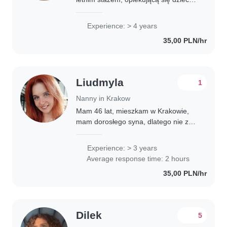
w różnym wieku, od niemowląt po
przedszkolaki. Uwielbiam czytanie,
Experience: > 4 years
muzykę i zabawę z dziećmi. Jestem
35,00 PLN/hr
troskliwa,..
Liudmyla
1
Nanny in Krakow
Mam 46 lat, mieszkam w Krakowie,
mam dorosłego syna, dlatego nie z
książek wiem co to jest opieka nad
dzieckiem.Kiedy mieszkałam w
Experience: > 3 years
Ukrainie, miała doświadczenie w
Average response time: 2 hours
pracy z dziećmi...
35,00 PLN/hr
Dilek
5