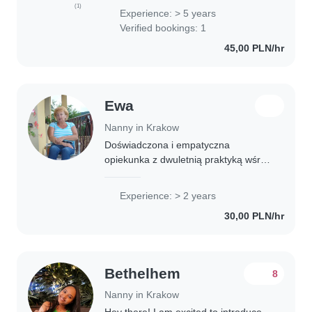
worked with children of different ages
(1)
Experience: > 5 years
and personalities. I hold a
Verified bookings: 1
pedagogical..
45,00 PLN/hr
Ewa
Nanny in Krakow
Doświadczona i empatyczna
opiekunka z dwuletnią praktyką wśród
przedszkolaków i starszych dzieci.
Pasjonatka czytania i muzyki, potrafię
Experience: > 2 years
stworzyć ciepłą atmosferę w domu.
30,00 PLN/hr
Komfortowa..
Bethelhem
8
Nanny in Krakow