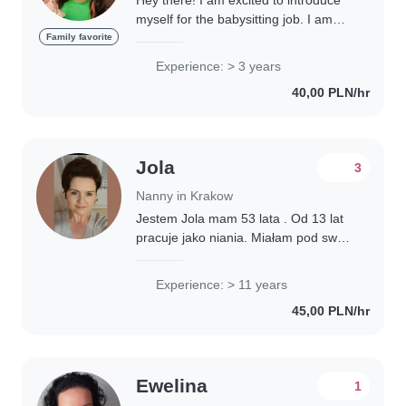
Hey there! I am excited to introduce
myself for the babysitting job. I am
Betty, a caring and responsible
Family favorite
individual who values routine, making
Experience: > 3 years
me reliable and structured when
40,00 PLN/hr
caring..
Jola
3
Nanny in Krakow
Jestem Jola mam 53 lata . Od 13 lat
pracuje jako niania. Miałam pod swoją
opieką cztery pary bliźniaków ..dwa
etaty chłopców a następnie dwa etaty
Experience: > 11 years
potwierdzone referencjami od
45,00 PLN/hr
kobietą..
Ewelina
1