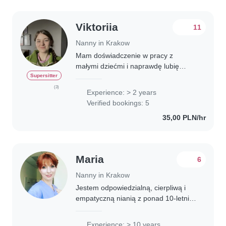
Viktoriia
11
Nanny in Krakow
Mam doświadczenie w pracy z
małymi dziećmi i naprawdę lubię
towarzyszyć im w codziennym
Supersitter
odkrywaniu świata. Pracowałam jako
(3)
Experience: > 2 years
niania z dziećmi w wieku 2–4 lat, a
Verified bookings: 5
także opiekowałam się..
35,00 PLN/hr
Maria
6
Nanny in Krakow
Jestem odpowiedzialną, cierpliwą i
empatyczną nianią z ponad 10-letnim
doświadczeniem w opiece nad
dziećmi w wieku od niemowlęcego po
Experience: > 10 years