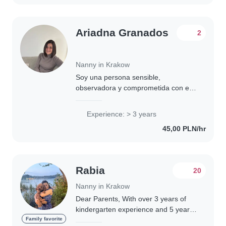
Ariadna Granados
2
Nanny in Krakow
Soy una persona sensible,
observadora y comprometida con el
bienestar emocional de la infancia y
las familias. Me interesa comprender
Experience: > 3 years
lo que hay detrás de las conductas de
45,00 PLN/hr
los niños..
Rabia
20
Nanny in Krakow
Dear Parents, With over 3 years of
kindergarten experience and 5 years
as a professional nanny, I have
Family favorite