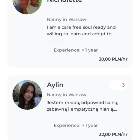
Nanny in Warsaw
I am a care free soul ready and
willing to learn and adopt to
new things and situations,l am a
mother of one although l have
Experience: < 1 year
two more children back at home
30,00 PLN/hr
for my siblings. I am a..
Aylin
3
Nanny in Warsaw
Jestem młodą, odpowiedzialną,
zabawną i empatyczną nianią.
Mam roczne doświadczenie w
opiece nad dziećmi w wieku od
Experience: > 1 year
niemowlęcego do szkolnego.
32,00 PLN/hr
Płynnie posługuję się pięcioma