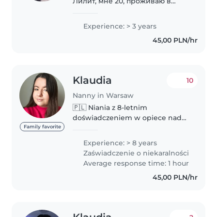
Лилит, мне 20, проживаю в
Варшаве (Służew, Mokotów).
Ищу работу на 2-4 раза в
Experience: > 3 years
неделю, предлагаю себя в роли
45,00 PLN/hr
няни для Ваших деток/
помощницы по дому.
Ознакомьтесь,..
Klaudia
10
Nanny in Warsaw
🇵🇱 Niania z 8-letnim
doświadczeniem w opiece nad
niemowlętami i dziećmi, przez
Family favorite
ostatnie lata pracująca w
Experience: > 8 years
Londynie, obecnie dostępna w
Zaświadczenie o niekaralności
Warszawie. Posiadam dyplom
Average response time: 1 hour
Maternity Nurse Level..
45,00 PLN/hr