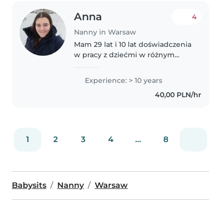
Anna
4
Nanny in Warsaw
Mam 29 lat i 10 lat doświadczenia
w pracy z dziećmi w różnym
wieku - od niemowląt po
nastolatków. Jestem
Experience: > 10 years
odpowiedzialną, twórczą i
40,00 PLN/hr
spokojną osobą, która uwielbia
spędzać czas z dziećmi...
1
2
3
4
...
8
Babysits
Nanny
Warsaw