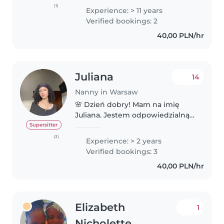
pracy z dziećmi. Jestem mamą
(1)
Experience: > 11 years
trojga dorosłych dzieci. Cechuje
Verified bookings: 2
mnie pozytywne nastawienie,
40,00 PLN/hr
kreatywność oraz..
Juliana
14
Nanny in Warsaw
🌸 Dzień dobry! Mam na imię
Juliana. Jestem odpowiedzialną,
troskliwą, cierpliwą i kreatywną
Supersitter
osobą z doświadczeniem w
(3)
Experience: > 2 years
opiece nad dziećmi – od
Verified bookings: 3
noworodków po dzieci w wieku
40,00 PLN/hr
przedszkolnym...
Elizabeth
1
Nicholette