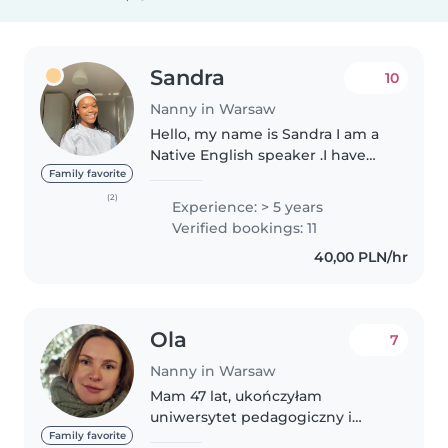
Sandra
10
Nanny in Warsaw
Hello, my name is Sandra I am a
Native English speaker .I have
been babysitting my siblings
Family favorite
and have also worked part-time
(2)
Experience: > 5 years
in a nursery mainly playing with
Verified bookings: 11
the children and keeping..
40,00 PLN/hr
Ola
7
Nanny in Warsaw
Mam 47 lat, ukończyłam
uniwersytet pedagogiczny i
posiadam doświadczenie w
Family favorite