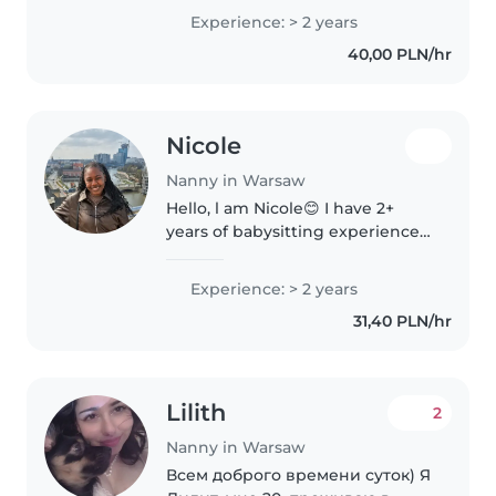
time from 08/08 until 16/08
Experience: > 2 years
About me: I am from Mexico,
40,00 PLN/hr
taking care and teaching
Spanish to..
Nicole
Nanny in Warsaw
Hello, l am Nicole😊 I have 2+
years of babysitting experience,
primarily with babies,toddlers,
preschoolers and school age
Experience: > 2 years
children. l love working with
31,40 PLN/hr
kids and I'm looking forward..
Lilith
2
Nanny in Warsaw
Всем доброго времени суток) Я