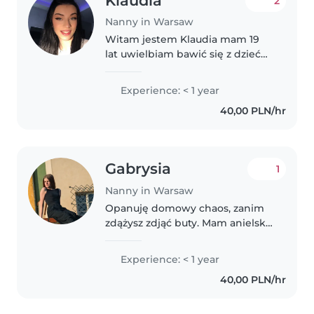
Klaudia
2
Nanny in Warsaw
Witam jestem Klaudia mam 19
lat uwielbiam bawić się z dziećmi
mam doświadczenie już 5 lat ze
mną nie ma nudy zawsze coś
Experience: < 1 year
wymyślę
40,00 PLN/hr
Gabrysia
1
Nanny in Warsaw
Opanuję domowy chaos, zanim
zdążysz zdjąć buty. Mam anielską
cierpliwość do pytań
„dlaczego?”, talent do chowania
Experience: < 1 year
warzyw w obiedzie i setki
40,00 PLN/hr
pomysłów na zabawę bez
tableta. Twoje dziecko..