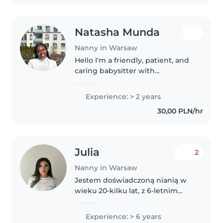
językami..
Natasha Munda
Nanny in Warsaw
Hello I'm a friendly, patient, and
caring babysitter with
experience working with young
children. I'm currently a
Experience: > 2 years
preschool teacher for children
30,00 PLN/hr
aged 3–4 years, and I enjoy
creating..
Julia
2
Nanny in Warsaw
Jestem doświadczoną nianią w
wieku 20-kilku lat, z 6-letnim
stażem w opiece nad dziećmi w
różnym wieku - od
Experience: > 6 years
niemowlaków po uczniów szkoły