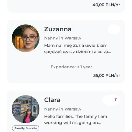
40,00 PLN/hr
podstawowej. Posiadam
certyfikat pierwszej..
Zuzanna
Nanny in Warsaw
Mam na imię Zuzia uwielbiam
spędzać czas z dziećmi a co za
tym idzie opiekować się nimi od
kilku lat opiekuje się dziećmi
Experience: < 1 year
.jestem odpowiedzialna
35,00 PLN/hr
pomysłowa zabawna ,chętnie
stawiam..
Clara
11
Nanny in Warsaw
Hello families, The family I am
working with is going on
vacation so I am available full
Family favorite