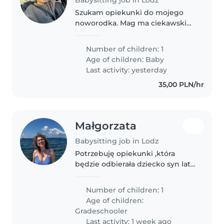
Szukam opiekunki do mojego
noworodka. Mag ma ciekawski
charakter i mnóstwo energii!
Mile widziana osoba obeznana ze
Number of children: 1
zwierzętami domowymi.
Age of children:
Baby
Last activity: yesterday
35,00 PLN/hr
Małgorzata
Babysitting job in Lodz
Potrzebuję opiekunki ,która
będzie odbierała dziecko syn lat
11 z centrum łodzi i przywoziła do
naszego domu. 3 razy w tygodniu
Number of children: 1
. Odbiór godzina 13.15. w wakacje
Age of children:
i 15.15 w roku szkolnym...
Gradeschooler
Last activity: 1 week ago