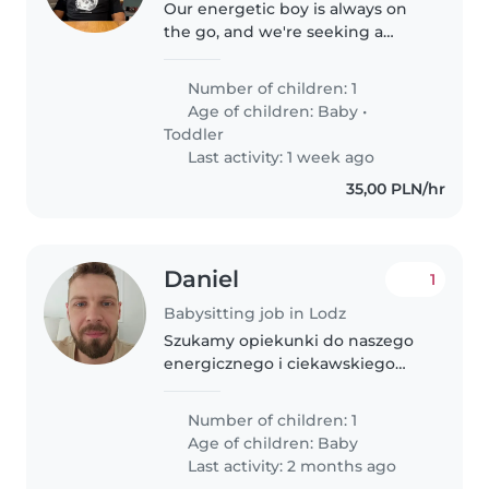
Our energetic boy is always on
the go, and we're seeking a
dedicated babysitter or nanny to
keep up with his playful antics.
Number of children: 1
Our little one is curious about
Age of children:
Baby
•
the world, so we're looking..
Toddler
Last activity: 1 week ago
35,00 PLN/hr
Daniel
1
Babysitting job in Lodz
Szukamy opiekunki do naszego
energicznego i ciekawskiego
malucha. Nasza rodzina mieszka
w domu z miłym psem, więc
Number of children: 1
opiekunka powinna być
Age of children:
Baby
komfortowo czuć się w
Last activity: 2 months ago
obecności zwierząt. Dziecko..