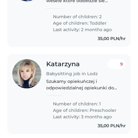
wesele ktore odbedzie sie
06.06.2026.
Number of children: 2
Age of children:
Toddler
Last activity: 2 months ago
35,00 PLN/hr
Katarzyna
9
Babysitting job in Lodz
Szukamy opiekuńczej i
odpowiedzialnej opiekunki do
dziecka lub nianii, która będzie
opiekowała się naszą trzylatką.
Number of children: 1
Nasza córka to zabawna,
Age of children:
Preschooler
niezależna i inteligentna
Last activity: 3 months ago
dziewczynka, który..
35,00 PLN/hr