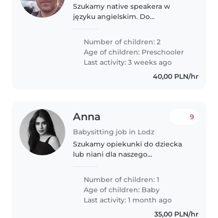
Szukamy native speakera w
języku angielskim. Do
zajmowania się dziećmi 2x w
tygodniu
Number of children: 2
Age of children:
Preschooler
Last activity: 3 weeks ago
40,00 PLN/hr
Anna
9
Babysitting job in Lodz
Szukamy opiekunki do dziecka
lub niani dla naszego
energicznego i ciekawskiego, ale
spokojnego malucha. Nasz dom
Number of children: 1
to miejsce pełne miłości
Age of children:
Baby
Last activity: 1 month ago
35,00 PLN/hr