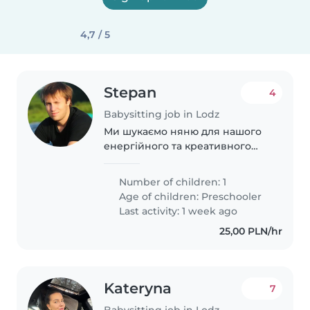
4,7 / 5
Stepan
4
Babysitting job in Lodz
Ми шукаємо няню для нашого
енергійного та креативного
дошкільняти. Наш малюк дуже
грайливий і любить нові ігри та
Number of children: 1
активності. Ми будемо радими
Age of children:
Preschooler
зустрітися з вами, щоб
Last activity: 1 week ago
обговорити деталі..
25,00 PLN/hr
Kateryna
7
Babysitting job in Lodz