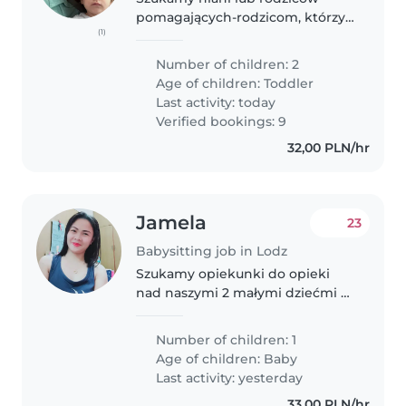
pomagających-rodzicom, którzy
(1)
pomogą nam z opieką nad
naszymi dwójką energicznych i
Number of children: 2
zabawnych dwulatkami. Nasze
Age of children:
Toddler
dzieci są bardzo przyjazne i lubią
Last activity: today
się bawić...
Verified bookings: 9
32,00 PLN/hr
Jamela
23
Babysitting job in Lodz
Szukamy opiekunki do opieki
nad naszymi 2 małymi dziećmi w
wieku niemowlęcym. Nasze
pociechy są spokojne, figlarni i
Number of children: 1
zabawni. Potrzebujemy kogoś,
Age of children:
Baby
kto będzie się nimi opiekował w
Last activity: yesterday
naszym..
33,00 PLN/hr