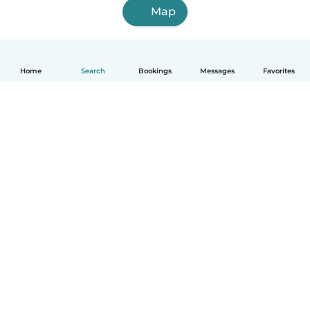
Map
Home
Search
Bookings
Messages
Favorites
English
How it works
Help
Terms & Privacy
Pricing
Company details
Babysits for Work
Community standards