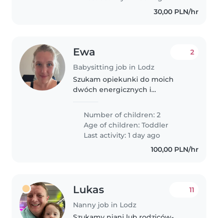
30,00 PLN/hr
Ewa
2
Babysitting job in Lodz
Szukam opiekunki do moich
dwóch energicznych i
ciekawskich brzdąców w wieku
2-3 lat. Potrzebuję kogoś
Number of children: 2
cierpliwego, kto pomoże im
Age of children:
Toddler
odkrywać świat w bezpieczny
Last activity: 1 day ago
sposób. Moglibyśmy spotkać..
100,00 PLN/hr
Lukas
11
Nanny job in Lodz
Szukamy niani lub rodziców-