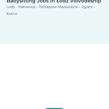
Babysitting Jobs in Łódź Voivodeship
Lodz
Pabianice
Tomaszów Mazowiecki
Zgierz
Kutno