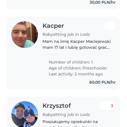
30,00 PLN/hr
Kacper
Babysitting job in Lodz
Mam na imię Kacper Maciejewski
mam 17 lat i lubię gotować grać
w gry planszowe najbardziej
monopoly sprzątać
Number of children: 1
Age of children:
Preschooler
Last activity: 2 months ago
60,00 PLN/hr
Krzysztof
3
Babysitting job in Lodz
Poszukujemy opiekunki na