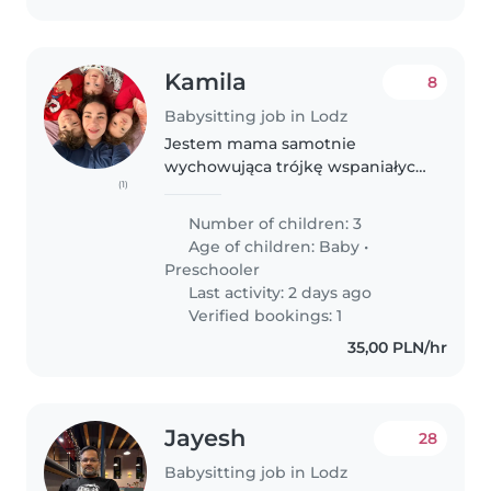
Kamila
8
Babysitting job in Lodz
Jestem mama samotnie
wychowująca trójkę wspaniałych
(1)
dzieciaczków. Pracuje na
Uniwersytecie w Łodzi i w czasie
Number of children: 3
mojej nieobecności (zajęcia ze
Age of children:
Baby
•
studentami) potrzebuje opieki
Preschooler
dla swoich..
Last activity: 2 days ago
Verified bookings: 1
35,00 PLN/hr
Jayesh
28
Babysitting job in Lodz