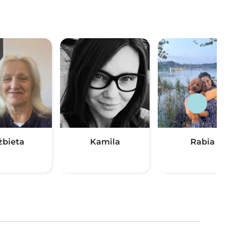
żbieta
Kamila
Rabia
(