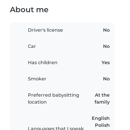
About me
Driver's license
No
Car
No
Has children
Yes
Smoker
No
Preferred babysitting
At the
location
family
English
Polish
Languages that I speak