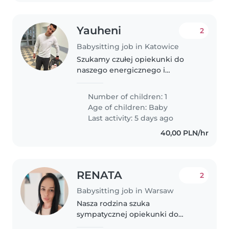
Yauheni
2
Babysitting job in Katowice
Szukamy czułej opiekunki do
naszego energicznego i
ciekawego świata rocznego
malucha. Mile widziana osoba,
Number of children: 1
która nie ma problemu z
Age of children:
Baby
obecnością naszego zwierzaka,
Last activity: 5 days ago
chętnie gotuje i pomaga..
40,00 PLN/hr
RENATA
2
Babysitting job in Warsaw
Nasza rodzina szuka
sympatycznej opiekunki do
naszego przedszkolaka –