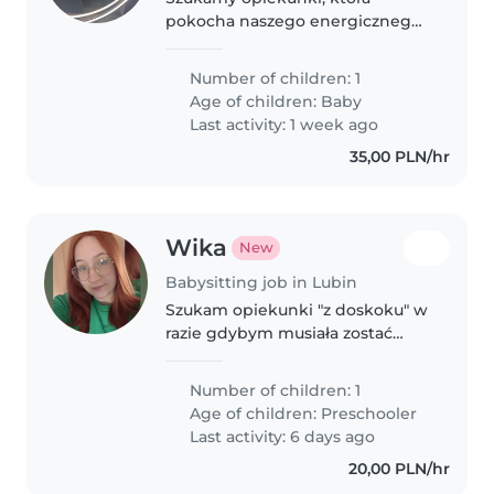
pokocha naszego energicznego i
spokojnego maluszka. Mile
widziana umiejętność gotowania
Number of children: 1
i pomoc w codziennych
Age of children:
Baby
obowiązkach. Chętnie
Last activity: 1 week ago
porozmawiamy o Twoim
35,00 PLN/hr
doświadczeniu!
Wika
New
Babysitting job in Lubin
Szukam opiekunki "z doskoku" w
razie gdybym musiała zostać
dłużej w pracy lub syn musiała
być w domu np. Chory
Number of children: 1
Age of children:
Preschooler
Last activity: 6 days ago
20,00 PLN/hr