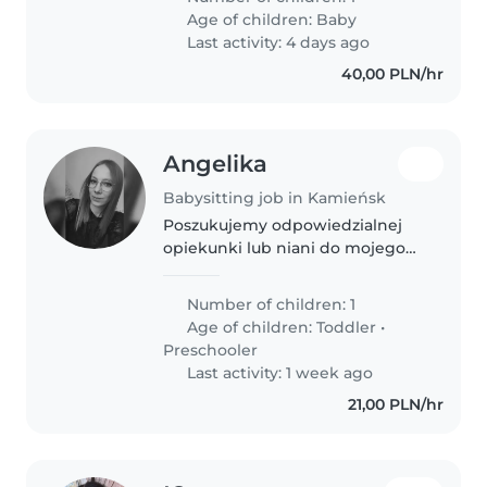
do przodu.
Age of children:
Baby
Last activity: 4 days ago
40,00 PLN/hr
Angelika
Babysitting job in Kamieńsk
Poszukujemy odpowiedzialnej
opiekunki lub niani do mojego
trzylegniego brzdąca. Maluch
jest energiczny i pełny radości –
Number of children: 1
uwielbia zabawy i czułość. Mile
Age of children:
Toddler
•
widziana osoba życzliwa i
Preschooler
cierpliwa,..
Last activity: 1 week ago
21,00 PLN/hr