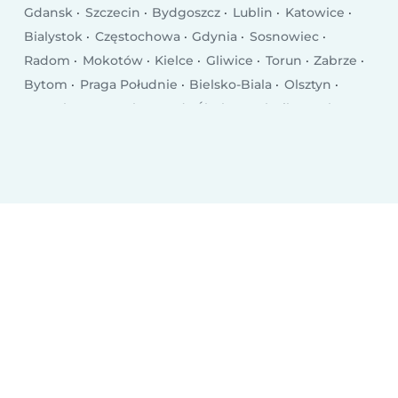
Gdansk
Szczecin
Bydgoszcz
Lublin
Katowice
Bialystok
Częstochowa
Gdynia
Sosnowiec
Radom
Mokotów
Kielce
Gliwice
Torun
Zabrze
Bytom
Praga Południe
Bielsko-Biala
Olsztyn
Rzeszów
Ursynów
Ruda Śląska
Rybnik
Wola
Bielany
Śródmieście
Tychy
Opole
Elblag
Płock
Wałbrzych
Gorzów Wielkopolski
Targówek
Włocławek