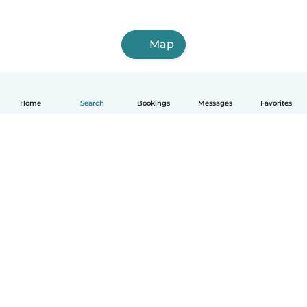
Map
Home
Search
Bookings
Messages
Favorites
English
How it works
Help
Terms & Privacy
Pricing
Company details
Babysits for Work
Community standards