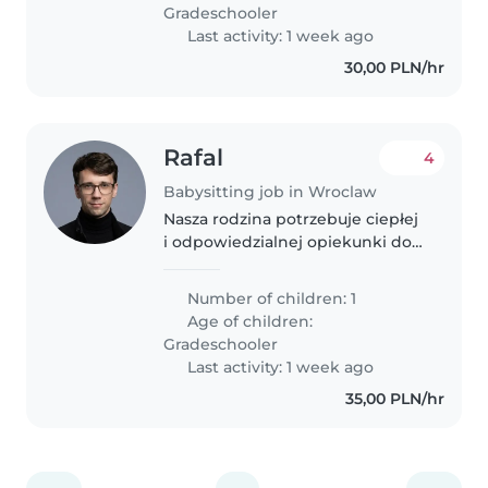
Gradeschooler
Last activity: 1 week ago
30,00 PLN/hr
Rafal
4
Babysitting job in Wroclaw
Nasza rodzina potrzebuje ciepłej
i odpowiedzialnej opiekunki do
naszego gadatliwego sześci
płatki. Mile widziana umiejętność
Number of children: 1
gotowania oraz pomoc przy
Age of children:
lekkich pracach domowych.
Gradeschooler
Mile..
Last activity: 1 week ago
35,00 PLN/hr