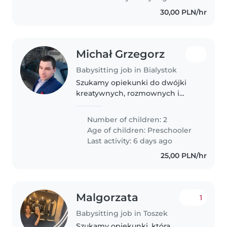
przygotować smaczne posiłki...
30,00 PLN/hr
Michał Grzegorz
Babysitting job in Bialystok
Szukamy opiekunki do dwójki
kreatywnych, rozmownych i
pełnych energii przedszkolaków.
Mile widziana znajomość języka
Number of children: 2
polskiego ale niekonieczna,
Age of children:
Preschooler
nasza ekipa szprecha też po
Last activity: 6 days ago
niemiecku..
25,00 PLN/hr
Malgorzata
1
Babysitting job in Toszek
Szukamy opiekunki, która