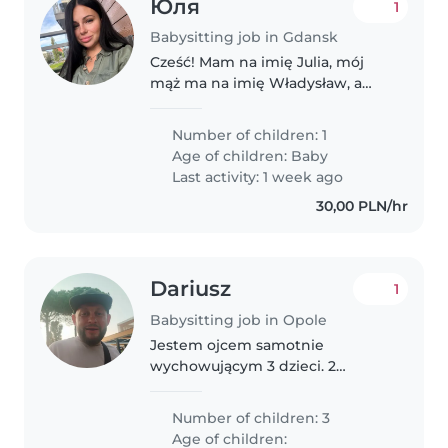
Юля
1
Babysitting job in Gdansk
Cześć! Mam na imię Julia, mój
mąż ma na imię Władysław, a
nasza córeczka Adel ma 6
miesięcy. Szukamy osoby, która
Number of children: 1
zaopiekuje się naszą córeczką i
Age of children:
Baby
stanie się dla niej nie tylko
Last activity: 1 week ago
opiekunką,..
30,00 PLN/hr
Dariusz
1
Babysitting job in Opole
Jestem ojcem samotnie
wychowującym 3 dzieci. 2
chłopaków (9 i 7 lata) oraz
dziewczynki (4lata)
Number of children: 3
Age of children: