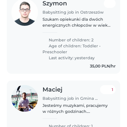
Szymon
Babysitting job in Ostrzeszów
Szukam opiekunki dla dwóch
energicznych chłopców w wieku
6 i 2 lata
Number of children: 2
Age of children:
Toddler
•
Preschooler
Last activity: yesterday
35,00 PLN/hr
Maciej
1
Babysitting job in Gmina Chynów
Jesteśmy muzykami, pracujemy
w różnych godzinach.
Potrzebujemy kogoś z kim
można lanować plan na miesiąc
Number of children: 1