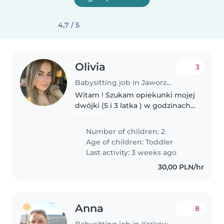
4,7 / 5
Olivia
3
Babysitting job in Jaworzno
Witam ! Szukam opiekunki mojej
dwójki (5 i 3 latka ) w godzinach
6:30-15 w najbliższy piątek
Number of children: 2
Age of children:
Toddler
Last activity: 3 weeks ago
30,00 PLN/hr
Anna
8
Babysitting job in Krakow