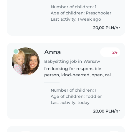
energicznego i gadatliwego.
Number of children: 1
Potrzebna osoba, która nie
Age of children:
Preschooler
obawia się zwierząt. Z chęcią
Last activity: 1 week ago
odpowiemy na wszelkie pytania..
20,00 PLN/hr
Anna
24
Babysitting job in Warsaw
I’m looking for responsible
person, kind-hearted, open, calm
and balanced, the one who had
experience with kids or know
Number of children: 1
kids psychology, how their brain
Age of children:
Toddler
works, their needs, how to..
Last activity: today
20,00 PLN/hr