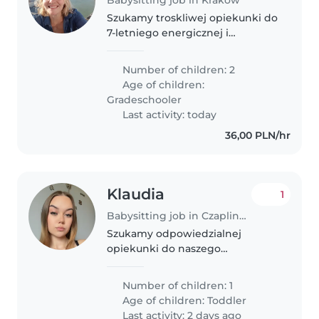
Szukamy troskliwej opiekunki do
7-letniego energicznej i
radosnego chłopca. Opieka
polega na odprowadzaniu/
Number of children: 2
rowadzaniu do szkoły i zajęcie się
Age of children:
chłopcem dopóki nie wrócimy z
Gradeschooler
pracy...
Last activity: today
36,00 PLN/hr
Klaudia
1
Babysitting job in Czaplinek
Szukamy odpowiedzialnej
opiekunki do naszego
energicznego, czułego i
ciekawego świata rocznego
Number of children: 1
maluszka. Mile widziana będzie
Age of children:
Toddler
znajomość gotowania, aby
Last activity: 2 days ago