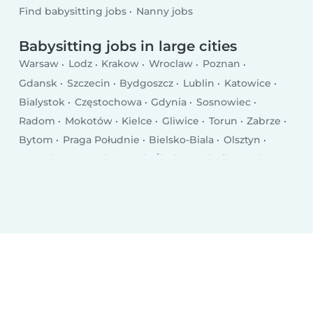
Find babysitting jobs
Nanny jobs
Babysitting jobs in large cities
Warsaw
Lodz
Krakow
Wroclaw
Poznan
Gdansk
Szczecin
Bydgoszcz
Lublin
Katowice
Bialystok
Częstochowa
Gdynia
Sosnowiec
Radom
Mokotów
Kielce
Gliwice
Torun
Zabrze
Bytom
Praga Południe
Bielsko-Biala
Olsztyn
Rzeszów
Ursynów
Ruda Śląska
Rybnik
Wola
Bielany
Śródmieście
Tychy
Opole
Elblag
Płock
Wałbrzych
Gorzów Wielkopolski
Targówek
Włocławek