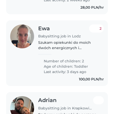
osobiście..
28,00 PLN/hr
Ewa
2
Babysitting job in Lodz
Szukam opiekunki do moich
dwóch energicznych i
ciekawskich brzdąców w wieku
2-3 lat. Potrzebuję kogoś
Number of children: 2
cierpliwego, kto pomoże im
Age of children:
Toddler
odkrywać świat w bezpieczny
Last activity: 3 days ago
sposób. Moglibyśmy spotkać..
100,00 PLN/hr
Adrian
Babysitting job in Krapkowice