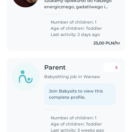
Szukamy opiekunki do naszego
energicznego, gadatliwego i
twórczego 2,5-latka.
Potrzebujemy ciepłej i
Number of children: 1
odpowiedzialnej niani, która
Age of children:
Toddler
potrafi zainteresować dziecko
Last activity: 2 days ago
zabawą i wspierać jego..
25,00 PLN/hr
Parent
5
Babysitting job in Warsaw
Join Babysits to view this
complete profile.
Number of children: 1
Age of children:
Toddler
Last activity: 3 weeks ago