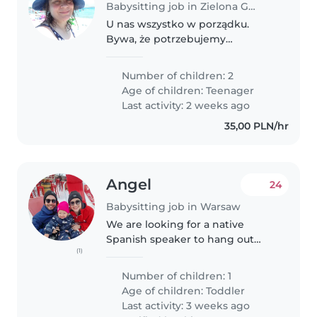
Babysitting job in Zielona Góra
U nas wszystko w porządku.
Bywa, że potrzebujemy
przypilnowania nastolatków.
Number of children: 2
Age of children:
Teenager
Last activity: 2 weeks ago
35,00 PLN/hr
Angel
24
Babysitting job in Warsaw
We are looking for a native
Spanish speaker to hang out
(1)
with our 4yr old daughter and
continue to develop and foster
Number of children: 1
her Spanish.
Age of children:
Toddler
Last activity: 3 weeks ago