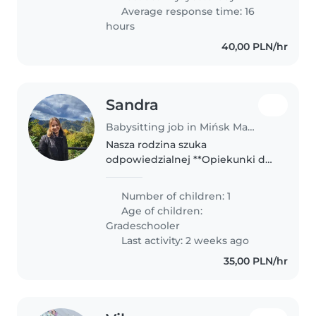
Average response time: 16
hours
40,00 PLN/hr
Sandra
Babysitting job in Mińsk Mazowiecki
Nasza rodzina szuka
odpowiedzialnej **Opiekunki do
dziecka**, która doglądnie
naszego wysportowanego,
Number of children: 1
twórczego i przyjacielskiego 9-
Age of children:
latka. Mile widziane
Gradeschooler
doświadczenie z dziećmi w..
Last activity: 2 weeks ago
35,00 PLN/hr