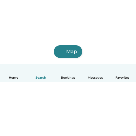
Map
Home
Search
Bookings
Messages
Favorites
English
How it works
Help
Terms & Privacy
Pricing