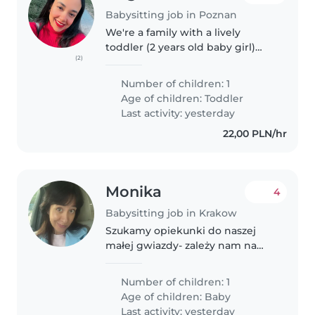
Babysitting job in Poznan
We're a family with a lively
toddler (2 years old baby girl)
(2)
who's energetic, curious, and
always full of laughter! We're
Number of children: 1
looking for a reliable babysitter
Age of children:
Toddler
who's comfortable with light..
Last activity: yesterday
22,00 PLN/hr
Monika
4
Babysitting job in Krakow
Szukamy opiekunki do naszej
małej gwiazdy- zależy nam na
zabawach i kontakcie w języku
obcym - angielski bądź francuski
Number of children: 1
:)
Age of children:
Baby
Last activity: yesterday