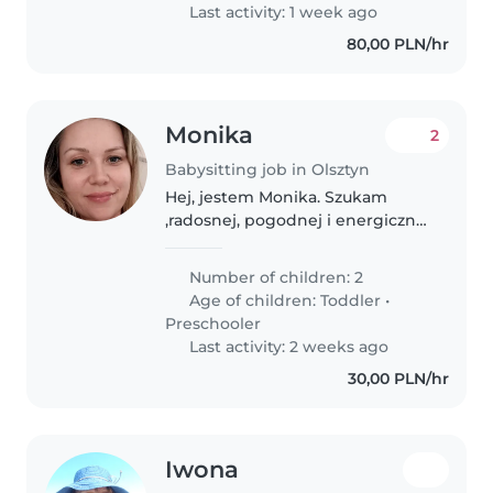
spokojnym maluchem.
Last activity: 1 week ago
Doświadczenie mile widziane,..
80,00 PLN/hr
Monika
2
Babysitting job in Olsztyn
Hej, jestem Monika. Szukam
,radosnej, pogodnej i energicznej
niani dla mojego rocznego
Kubusia. Na początku byłoby to
Number of children: 2
raz w tyg, z czasem 2 bądź 3 razy
Age of children:
Toddler
•
w tyg. Szukamy niani na
Preschooler
spokojnie..
Last activity: 2 weeks ago
30,00 PLN/hr
Iwona