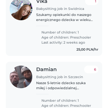
Vika
1
Babysitting job in Swidnica
Szukamy opiekunki do naszego
energicznego dziecka w wieku
przedszkolnym. Najmilej
widzielibyśmy kogoś, kto mówi
Number of children: 1
po polsku i ukraińsku. Zależy
Age of children:
Preschooler
nam na ciepłej, odpowiedzialnej
Last activity: 2 weeks ago
osobie,..
25,00 PLN/hr
Damian
6
Babysitting job in Szczecin
Nasze 5-letnie dziecko szuka
miłej i odpowiedzialnej
Opiekunki do dziecka.
Potrzebujemy kogoś, kto poradzi
Number of children: 1
sobie z inteligentnym i
Age of children:
Preschooler