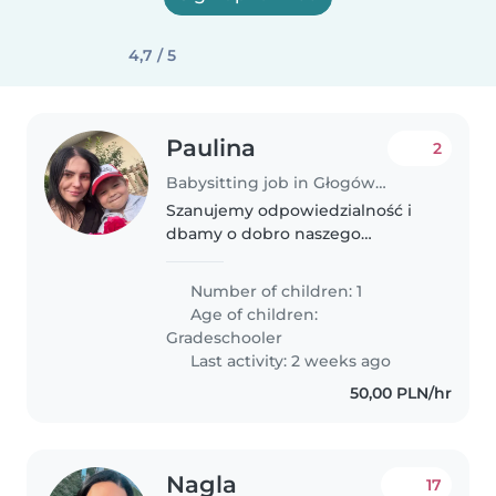
4,7 / 5
Paulina
2
Babysitting job in Głogów Małopolski
Szanujemy odpowiedzialność i
dbamy o dobro naszego
rozmownego, ciekawskiego i
energicznego 7-lataka.
Number of children: 1
Poszukujemy Opiekunki do
Age of children:
dziecka, która podejmie się
Gradeschooler
opieki nad nim w jej
Last activity: 2 weeks ago
mieszkaniu...
50,00 PLN/hr
Nagla
17