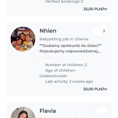
Verified bookings: 2
35,00 PLN/hr
Nhien
2
Babysitting job in Gliwice
**Szukamy opiekunki do dzieci**
Poszukujemy odpowiedzialnej,
ciepłej i troskliwej osoby do
opieki nad naszymi dziećmi.
Number of children: 2
**Godziny pracy:** *
Age of children:
**Poniedziałek – Czwartek:**
Gradeschooler
16:00–20:00..
Last activity: 2 weeks ago
30,00 PLN/hr
Flavia