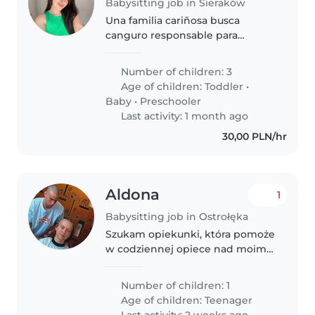
Babysitting job in Sieraków
Una familia cariñosa busca
canguro responsable para
nuestra bebé creativa. Ideal
alguien que se sienta cómodo
Number of children: 3
con labores del hogar sencillas.
Age of children:
Toddler
•
Contacta para más detalles.
Baby
•
Preschooler
Last activity: 1 month ago
30,00 PLN/hr
Aldona
1
Babysitting job in Ostrołęka
Szukam opiekunki, która pomoże
w codziennej opiece nad moim
czułym, zabawnym i spokojnym
nastolatkiem. Mile widziana
Number of children: 1
osoba komfortowo czująca się w
Age of children:
Teenager
obecności zwierząt. Chętnie
Last activity: 2 weeks ago